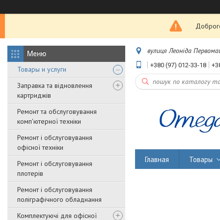
Доброго
вулиця Леоніда Первомайс
+380 (97) 012-33-18
+3
Товары и услуги
Заправка та відновлення
картриджів
Ремонт та обслуговування
комп'ютерної техніки
Ремонт і обслуговування
офісної техніки
Главная
Товары
Ремонт і обслуговування
плотерів
Ремонт і обслуговування
поліграфічного обладнання
Комплектуючі для офісної