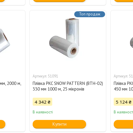
Топ продаж
51091
51
мм, 2000 м,
Плівка PKC SNOW PATTERN (BTH-02)
Плівка P
330 мм 1000 м, 25 мікронів
450 мм 10
4 342 ₴
5 124 ₴
В наявності
В наявност
Купити