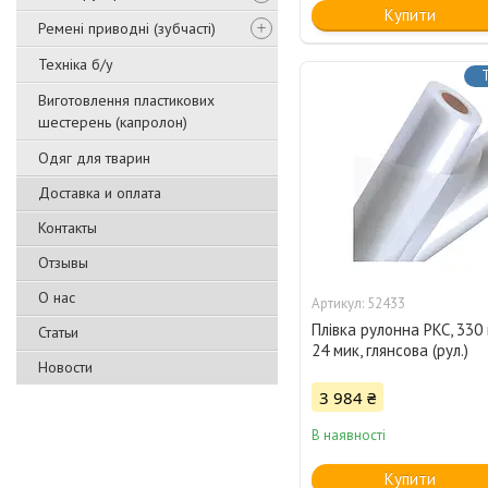
Купити
Ремені приводні (зубчасті)
Техніка б/у
Виготовлення пластикових
шестерень (капролон)
Одяг для тварин
Доставка и оплата
Контакты
Отзывы
О нас
52433
Плівка рулонна PKC, 330 
Статьи
24 мик, глянсова (рул.)
Новости
3 984 ₴
В наявності
Купити