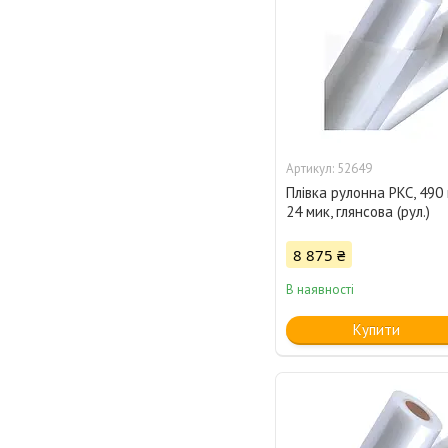
52649
Плівка рулонна PKC, 490 
24 мик, глянсова (рул.)
8 875 ₴
В наявності
Купити