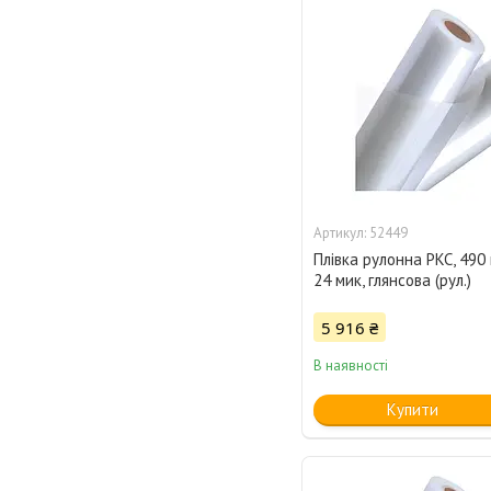
52449
Плівка рулонна PKC, 490 
24 мик, глянсова (рул.)
5 916 ₴
В наявності
Купити