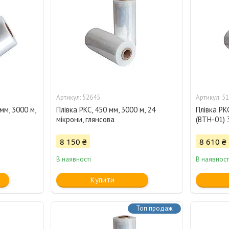
52645
51
мм, 3000 м,
Плівка PKC, 450 мм, 3000 м, 24
Плівка P
мікрони, глянсова
(BTH-01) 
8 150 ₴
8 610 ₴
В наявності
В наявност
Купити
Топ продаж