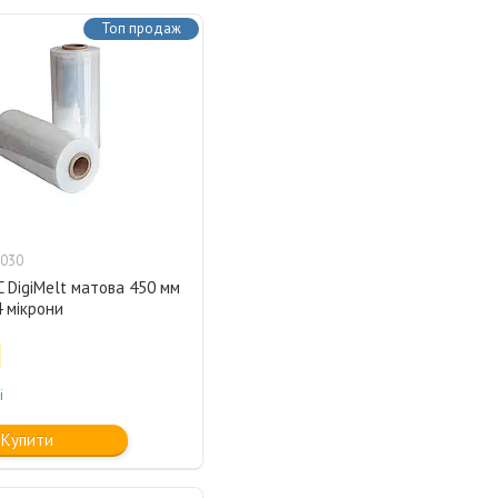
Топ продаж
030
C DigiMelt матова 450 мм
4 мікрони
і
Купити