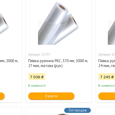
52737
52
мм, 2000 м,
Плівка рулонна PKC, 370 мм, 3000 м,
Плівка ру
27 мик, матова (рул.)
24 мик, гл
7 036 ₴
7 245 ₴
В наявності
В наявност
Купити
Топ продаж