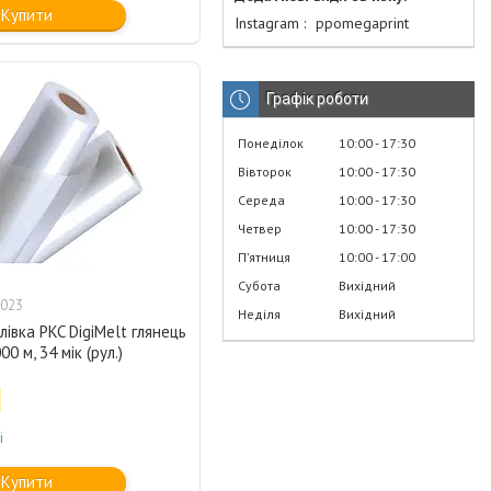
Купити
Instagram
ppomegaprint
Графік роботи
Понеділок
10:00
17:30
Вівторок
10:00
17:30
Середа
10:00
17:30
Четвер
10:00
17:30
Пʼятниця
10:00
17:00
Субота
Вихідний
023
Неділя
Вихідний
лівка PKC DigiMelt глянець
0 м, 34 мік (рул.)
і
Купити