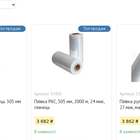
Топ продаж
Топ продаж
52430
52
ець 305 мм
Плівка PKC, 305 мм, 2000 м, 24 мик,
Плівка ру
глянець
27 мик, ма
3 682 ₴
3 862 ₴
В наявності
В наявност