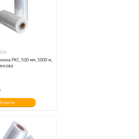
650
лонна PKC, 500 мм, 3000 м,
лянсова
і
Купити