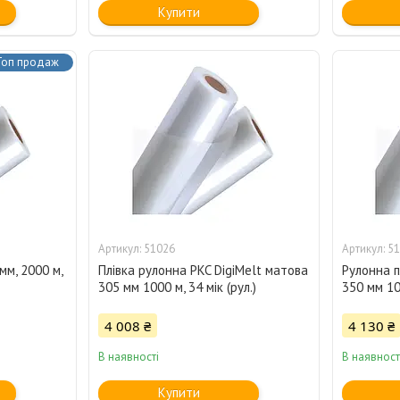
Купити
Топ продаж
51026
51
мм, 2000 м,
Плівка рулонна PKC DigiMelt матова
Рулонна п
305 мм 1000 м, 34 мік (рул.)
350 мм 100
4 008 ₴
4 130 ₴
В наявності
В наявност
Купити