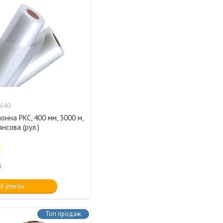
640
лонна PKC, 400 мм, 3000 м,
янсова (рул.)
і
Купити
Топ продаж