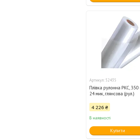
52435
Плівка рулонна PKC, 350 
24 мик, глянсова (рул.)
4 226 ₴
В наявності
Купити