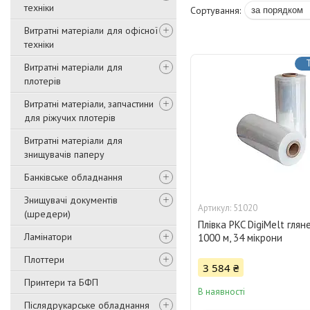
техніки
Витратні матеріали для офісної
техніки
Витратні матеріали для
плотерів
Витратні матеріали, запчастини
для ріжучих плотерів
Витратні матеріали для
знищувачів паперу
Банківське обладнання
Знищувачі документів
51020
(шредери)
Плівка PKC DigiMelt глян
Ламінатори
1000 м, 34 мікрони
Плоттери
3 584 ₴
Принтери та БФП
В наявності
Післядрукарське обладнання