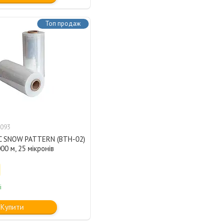
Топ продаж
093
KC SNOW PATTERN (BTH-02)
00 м, 25 мікронів
і
Купити