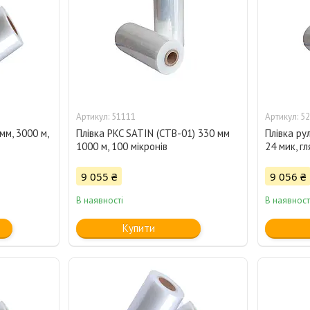
51111
52
мм, 3000 м,
Плівка PKC SATIN (CTB-01) 330 мм
Плівка ру
1000 м, 100 мікронів
24 мик, г
9 055 ₴
9 056 ₴
В наявності
В наявност
Купити