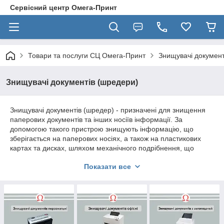
Сервісний центр Омега-Принт
Товари та послуги СЦ Омега-Принт
Знищувачі документ
Знищувачі документів (шредери)
Знищувачі документів (шредер) - призначені для знищення
паперових документів та інших носіїв інформації. За
допомогою такого пристрою знищують інформацію, що
зберігається на паперових носіях, а також на пластикових
картах та дисках, шляхом механічного подрібнення, що
гарантує режим секретної роботи підприємства. Назва
Показати все
«шредер» походить від англійського дієслова «to shred», що
в перекладі означає «різати на шматки».