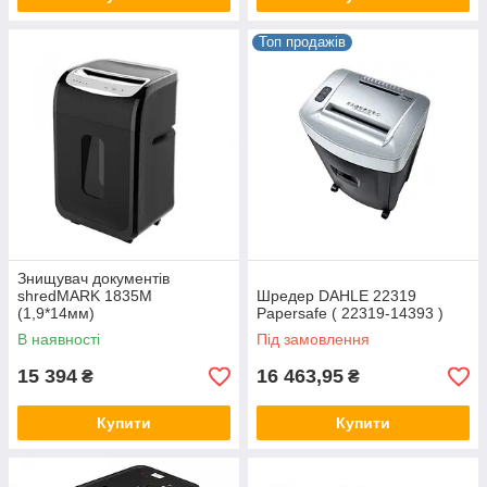
Топ продажів
Знищувач документів
shredMARK 1835M
Шредер DAHLE 22319
(1,9*14мм)
Papersafe ( 22319-14393 )
В наявності
Під замовлення
15 394
16 463,95
₴
₴
Купити
Купити