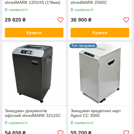
shredMARK 1201HS (1*8мм)
shredMARK 2560C
В наявності
В наявності
29 820
36 900
₴
₴
Купити
Купити
Топ продажів
Знищувач документів
Знищувач кредитних карт
офісний shredMARK 32115C
Agent CC 3000
В наявності
В наявності
54 658
55 200
₴
₴