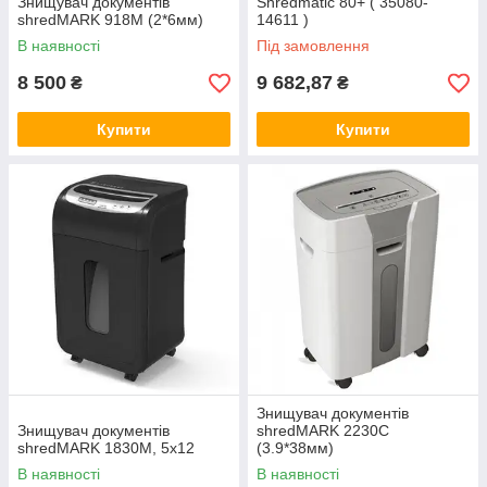
Знищувач документів
Shredmatic 80+ ( 35080-
shredMARK 918M (2*6мм)
14611 )
В наявності
Під замовлення
8 500
9 682,87
₴
₴
Купити
Купити
Знищувач документів
Знищувач документів
shredMARK 2230C
shredMARK 1830M, 5х12
(3.9*38мм)
В наявності
В наявності