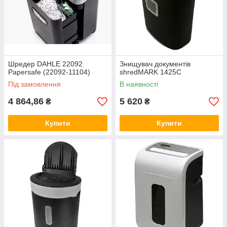
Шредер DAHLE 22092
Знищувач документів
Papersafe (22092-11104)
shredMARK 1425С
Під замовлення
В наявності
4 864,86
5 620
₴
₴
Купити
Купити