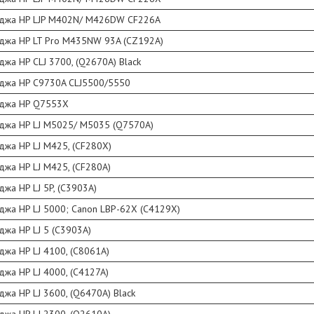
иджа HP LJP M402N/ M426DW CF226А
иджа HP LT Pro M435NW 93A (CZ192A)
джа HP CLJ 3700, (Q2670A) Black
иджа HP C9730A CLJ5500/5550
иджа HP Q7553X
иджа HP LJ M5025/ M5035 (Q7570A)
джа HP LJ M425, (CF280X)
джа HP LJ M425, (CF280A)
джа HP LJ 5P, (C3903A)
джа HP LJ 5000; Canon LBP-62X (C4129X)
джа HP LJ 5 (C3903A)
джа HP LJ 4100, (C8061A)
джа HP LJ 4000, (C4127A)
джа HP LJ 3600, (Q6470A) Black