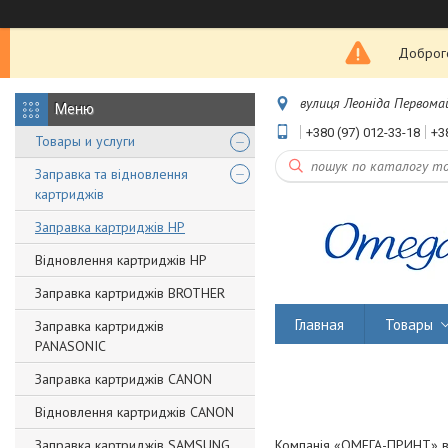
Доброго
вулиця Леоніда Первомайс
+380 (97) 012-33-18
+3
Товары и услуги
Заправка та відновлення
картриджів
Заправка картриджів НР
Відновлення картриджів HP
Заправка картриджів BROTHER
Главная
Товары
Заправка картриджів
PANASONIC
Заправка картриджів CANON
Відновлення картриджів CANON
Заправка картриджів SAMSUNG
Компанія «ОМЕГА-ПРИНТ» вир