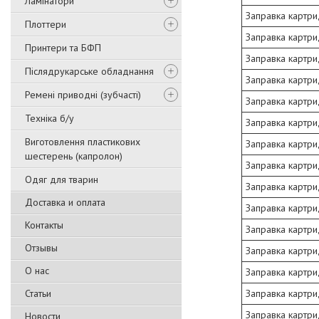
Ламінатори
Заправка картри
Плоттери
Заправка картри
Принтери та БФП
Заправка картри
Післядрукарське обладнання
Заправка картри
Ремені приводні (зубчасті)
Заправка картри
Техніка б/у
Заправка картри
Виготовлення пластикових
Заправка картри
шестерень (капролон)
Заправка картри
Одяг для тварин
Заправка картри
Доставка и оплата
Заправка картри
Контакты
Заправка картри
Отзывы
Заправка картри
О нас
Заправка картри
Статьи
Заправка картри
Заправка картри
Новости