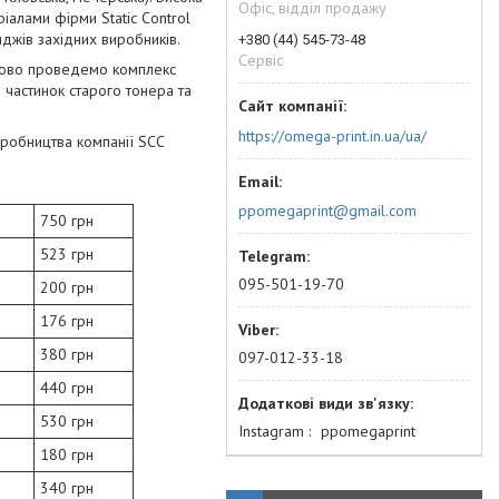
Офіс, відділ продажу
іалами фірми Static Control
иджів західних виробників.
+380 (44) 545-73-48
Сервіс
тково проведемо комплекс
 частинок старого тонера та
https://omega-print.in.ua/ua/
виробництва компанії SCC
ppomegaprint@gmail.com
750 грн
523 грн
095-501-19-70
200 грн
176 грн
380 грн
097-012-33-18
440 грн
530 грн
Instagram
ppomegaprint
180 грн
340 грн