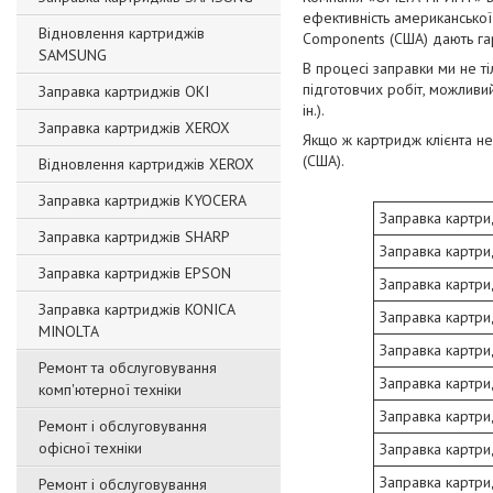
ефективність американської 
Відновлення картриджів
Components (США) дають гар
SAMSUNG
В процесі заправки ми не 
підготовчих робіт, можливи
Заправка картриджів OKI
ін.).
Заправка картриджів XEROX
Якщо ж картридж клієнта не 
(США).
Відновлення картриджів XEROX
Заправка картриджів KYOCERA
Заправка картри
Заправка картриджів SHARP
Заправка картри
Заправка картриджів EPSON
Заправка картр
Заправка картриджів KONIСA
Заправка картри
MINOLTA
Заправка картри
Ремонт та обслуговування
Заправка картри
комп'ютерної техніки
Заправка картри
Ремонт і обслуговування
офісної техніки
Заправка картри
Заправка картри
Ремонт і обслуговування