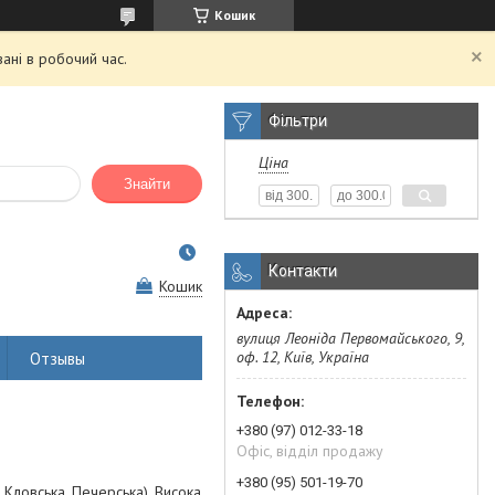
Кошик
ані в робочий час.
Фільтри
Ціна
Знайти
Контакти
Кошик
вулиця Леоніда Первомайського, 9,
оф. 12, Київ, Україна
Отзывы
+380 (97) 012-33-18
Офіс, відділ продажу
+380 (95) 501-19-70
Кловська, Печерська). Висока