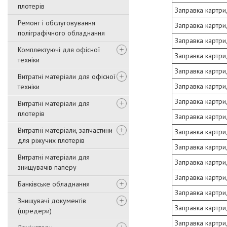
плотерів
Заправка картри
Ремонт і обслуговування
Заправка картри
поліграфічного обладнання
Заправка картри
Комплектуючі для офісної
Заправка картри
техніки
Заправка картри
Витратні матеріали для офісної
Заправка картри
техніки
Заправка картри
Витратні матеріали для
плотерів
Заправка картри
Витратні матеріали, запчастини
Заправка картри
для ріжучих плотерів
Заправка картри
Витратні матеріали для
Заправка картри
знищувачів паперу
Заправка картри
Банківське обладнання
Заправка картри
Знищувачі документів
Заправка картри
(шредери)
Заправка картри