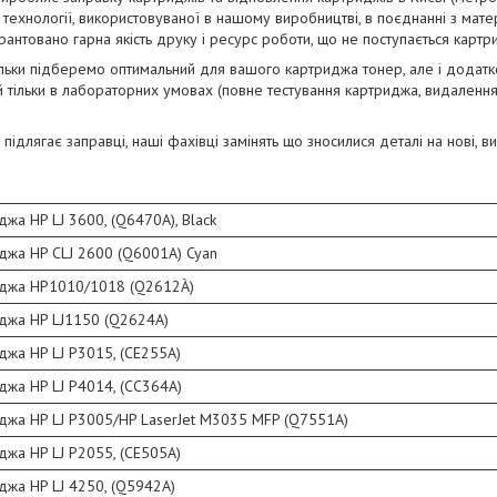
технології, використовуваної в нашому виробництві, в поєднанні з матер
антовано гарна якість друку і ресурс роботи, що не поступається картр
тільки підберемо оптимальний для вашого картриджа тонер, але і дода
й тільки в лабораторних умовах (повне тестування картриджа, видалення
підлягає заправці, наші фахівці замінять що зносилися деталі на нові, 
джа HP LJ 3600, (Q6470A), Black
джа HP CLJ 2600 (Q6001A) Cyan
иджа HP1010/1018 (Q2612À)
джа HP LJ1150 (Q2624A)
джа HP LJ P3015, (CE255A)
джа HP LJ P4014, (CC364A)
джа HP LJ P3005/HP LaserJet M3035 MFP (Q7551A)
джа HP LJ P2055, (CE505A)
джа HP LJ 4250, (Q5942A)