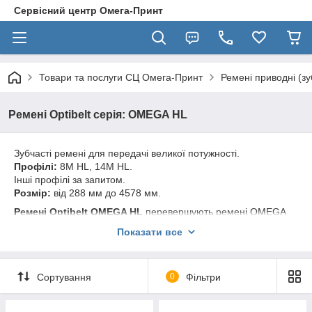
Сервісний центр Омега-Принт
Товари та послуги СЦ Омега-Принт
Ремені приводні (зу
Ремені Optibelt серія: OMEGA HL
Зубчасті ремені для передачі великої потужності.
Профілі:
8М HL, 14М HL.
Інші профілі за запитом.
Розмір:
від 288 мм до 4578 мм.
Ремені Optibelt OMEGA HL
перевершують ремені OMEGA
НР в приводах, що працюють при невеликих швидкостях. У
Показати все
таких приводах OMEGA HL передають до 15% більше
потужності, ніж OMEGA НР. Одночасно конструкція ременя
була оптимізована, з тим щоб використовувати Optibelt
Сортування
0
Фільтри
OMEGA HL в приводах з ударної навантаженням. При
розрахунках нових приводів в даній області ремені OMEGA
HL досягають високої економічності та технічної надійності.