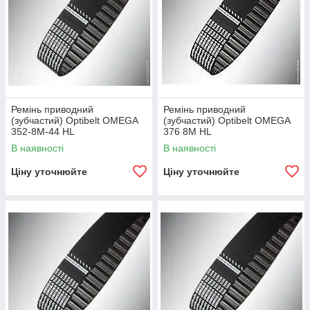
Машиностроение;
Заміна ланцюгів в залежності від області
застосування;
Роликові установки;
Деревна і паперова промисловість;
Текстильна промисловість;
Ремінь приводний
Ремінь приводний
Садова техніка.
(зубчастий) Optibelt OMEGA
(зубчастий) Optibelt OMEGA
352-8M-44 HL
376 8M HL
В наявності
В наявності
Ціну уточнюйте
Ціну уточнюйте