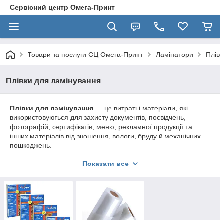
Сервісний центр Омега-Принт
Товари та послуги СЦ Омега-Принт
Ламінатори
Плів
Плівки для ламінування
Плівки для ламінування
— це витратні матеріали, які
використовуються для захисту документів, посвідчень,
фотографій, сертифікатів, меню, рекламної продукції та
інших матеріалів від зношення, вологи, бруду й механічних
пошкоджень.
В асортименті:
Показати все
Плівка для гарячого ламінування
—
найпоширеніший варіант, активується під дією
температури;
Плівка для холодного ламінування
— ідеальна
для термочутливих матеріалів;