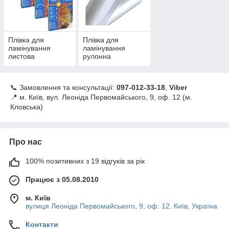
Глянцева та матова плівка
— залежно від потреб
оформлення;
Розміри:
від 54×86 мм (для бейджів) до форматів
Плівка для
Плівка для
A3, A2 і рулонів;
ламінування
ламінування
Товщина плівки:
75, 100, 125, 175 і 250 мкм — для
листова
рулонна
різного рівня захисту та жорсткості.
Переваги:
📞 Замовлення та консультації:
097‑012‑33‑18
,
Viber
Забезпечує довговічність та презентабельний вигляд
📍 м. Київ, вул. Леоніда Первомайського, 9, оф. 12 (м.
матеріалів;
Кловська)
Сумісна з більшістю моделей ламінаторів;
Легка у використанні як вдома, так і в офісі або
друкарні.
Про нас
🛠 У сервісному центрі
«Омега-Принт»
ви також можете
100% позитивних з 19 відгуків за рік
отримати консультацію з підбору плівки та обслуговування
ламінаторів.
Працює з 05.08.2010
📞 Замовлення та консультації:
097‑012‑33‑18
,
Viber
📍 м. Київ, вул. Леоніда Первомайського, 9, оф. 12 (м.
м. Київ
вулиця Леоніда Первомайського, 9, оф. 12, Київ, Україна
Кловська)
Контакти