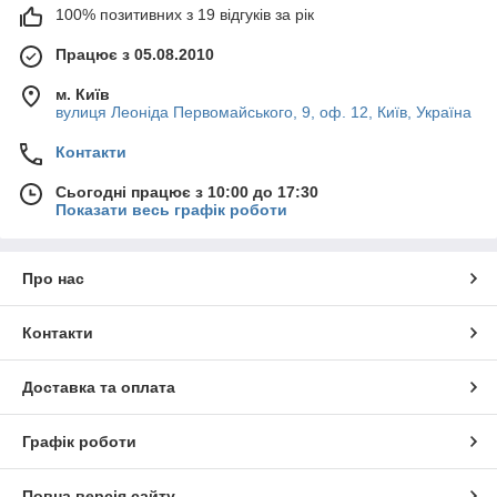
Николаевская обл., Сумская обл., Львовская обл., Черкасская
100% позитивних з 19 відгуків за рік
обл., Хмельницкая обл., Волынская обл., Ровенская обл.,
Ивано-Франковская обл., Тернопольская обл., Закарпатская
Працює з 05.08.2010
обл., Черновицкая обл.), для этого Вам нужно сделать
адресную доставку на наш сервис: г. Киев, ул. Леонида
м. Київ
Первомайского, 9, оф. 12 или же отправить на отделение
вулиця Леоніда Первомайського, 9, оф. 12, Київ, Україна
предварительно согласовав по телефону 044-545-73-48 или
Контакти
095-501-19-70.
Сьогодні працює з 10:00 до 17:30
Показати весь графік роботи
Про нас
Контакти
Доставка та оплата
Графік роботи
Повна версія сайту