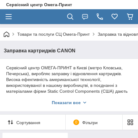
Сервісний центр Омега-Принт
Товари та послуги СЦ Омега-Принт
Заправка та віднов
Заправка картриджів CANON
Сервісний центр ОМЕГА-ПРИНТ в Києві (метро Кловська,
Печерська), виробляє заправку і відновлення картриджів.
Висока ефективність американської технології,
використовуваної в нашому виробництві, в поєднанні з
матеріалами фірми Static Control Components (США) дають
гарантовано гарна якість друку і ресурс роботи, що не
Показати все
поступається картриджів західних виробників.
В процесі заправки, майстри сервісного центру Омега-Принт,
не тільки підбирають оптимальний для вашого картриджа
Сортування
0
Фільтри
тонер, але і додатково проводять комплекс підготовчих робіт,
можливий тільки в лабораторних умовах (повне тестування
картриджа, видалення частинок старого тонера та ін.).