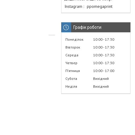
Instagram
ppomegaprint
Графік роботи
Понеділок
10:00
17:30
Вівторок
10:00
17:30
Середа
10:00
17:30
Четвер
10:00
17:30
Пʼятниця
10:00
17:00
Субота
Вихідний
Неділя
Вихідний