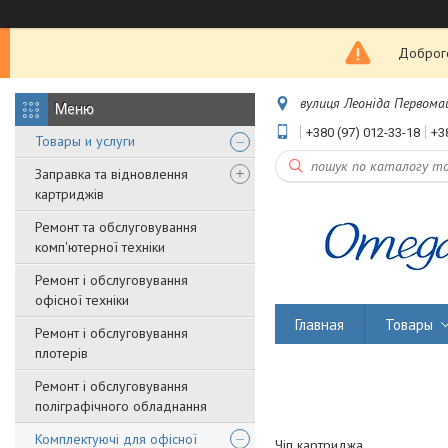
Доброго
вулиця Леоніда Первомайс
+380 (97) 012-33-18
+3
Товары и услуги
Заправка та відновлення
картриджів
Ремонт та обслуговування
комп'ютерної техніки
Ремонт і обслуговування
офісної техніки
Главная
Товары
Ремонт і обслуговування
плотерів
Ремонт і обслуговування
поліграфічного обладнання
Комплектуючі для офісної
Чіп картриджа