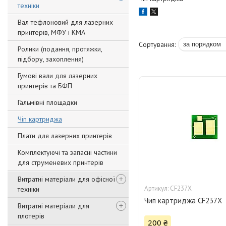
техніки
Вал тефлоновий для лазерних
принтерів, МФУ і КМА
Ролики (подання, протяжки,
підбору, захоплення)
Гумові вали для лазерних
принтерів та БФП
Гальмівні площадки
Чіп картриджа
Плати для лазерних принтерів
Комплектуючі та запасні частини
для струменевих принтерів
Витратні матеріали для офісної
CF237X
техніки
Чип картриджа CF237X
Витратні матеріали для
плотерів
200 ₴