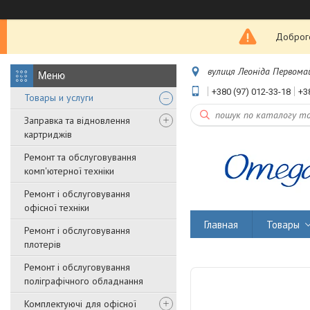
Доброго
вулиця Леоніда Первомайс
+380 (97) 012-33-18
+3
Товары и услуги
Заправка та відновлення
картриджів
Ремонт та обслуговування
комп'ютерної техніки
Ремонт і обслуговування
офісної техніки
Главная
Товары
Ремонт і обслуговування
плотерів
Ремонт і обслуговування
поліграфічного обладнання
Комплектуючі для офісної