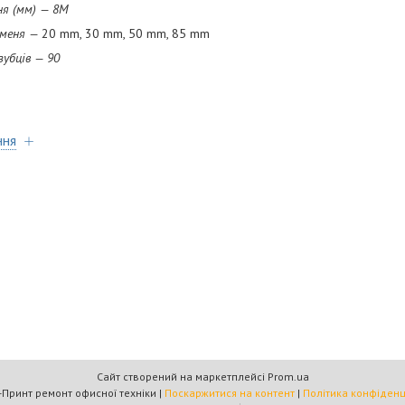
м) — 8М
ня —
20 mm, 30 mm, 50 mm, 85 mm
в — 90
ння
Сайт створений на маркетплейсі
Prom.ua
Омега-Принт ремонт офисної техніки |
Поскаржитися на контент
|
Політика конфіденц