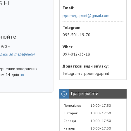
5 HL
ppomegaprint@gmail.com
095-501-19-70
чнюйте
1970
ільки за телефоном
097-012-33-18
повернення
Instagram
ppomegaprint
гом 14 днів
за
Графік роботи
Понеділок
10:00
17:30
Вівторок
10:00
17:30
Середа
10:00
17:30
Четвер
10:00
17:30