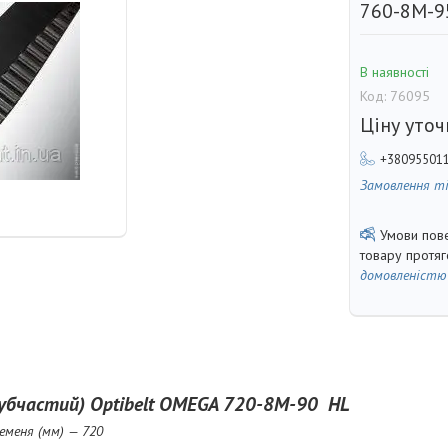
760-8M-9
В наявності
Код:
76095
Ціну уто
+38095501
Замовлення т
товару протя
домовленістю
зубчастий)
Optibelt
OMEGA
720-8
M-90
HL
меня (мм) — 720