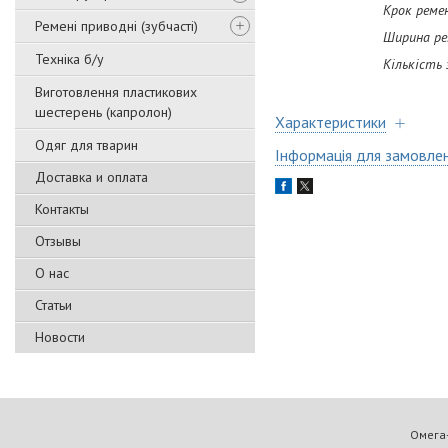
Крок ременя (м
Ремені приводні (зубчасті)
Ширина реме
Техніка б/у
Кількість зубці
Виготовлення пластикових
шестерень (капролон)
Характеристики
Одяг для тварин
Інформація для замовле
Доставка и оплата
Контакты
Отзывы
О нас
Статьи
Новости