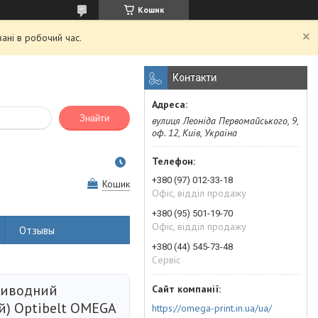
Кошик
ані в робочий час.
Контакти
Знайти
вулиця Леоніда Первомайського, 9,
оф. 12, Київ, Україна
+380 (97) 012-33-18
Кошик
Офіс, відділ продажу
+380 (95) 501-19-70
Офіс, відділ продажу
Отзывы
+380 (44) 545-73-48
Сервіс
риводний
й) Optibelt OMEGA
https://omega-print.in.ua/ua/