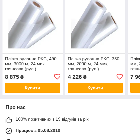
Плівка рулонна PKC, 490
Плівка рулонна PKC, 350
Плів
мм, 3000 м, 24 мик,
мм, 2000 м, 24 мик,
мм, 
глянсова (рул.)
глянсова (рул.)
глян
8 875
4 226
7 9
₴
₴
Купити
Купити
Про нас
100% позитивних з 19 відгуків за рік
Працює з 05.08.2010