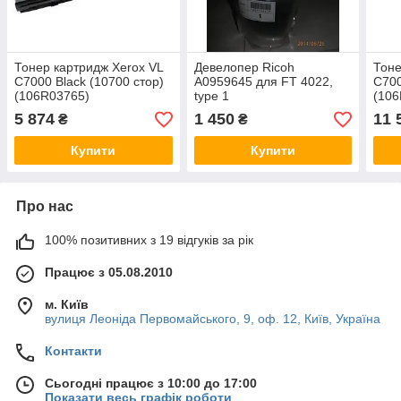
Тонер картридж Xerox VL
Девелопер Ricoh
Тоне
C7000 Black (10700 стор)
A0959645 для FT 4022,
C700
(106R03765)
type 1
(106
5 874
1 450
11 
₴
₴
Купити
Купити
Про нас
100% позитивних з 19 відгуків за рік
Працює з 05.08.2010
м. Київ
вулиця Леоніда Первомайського, 9, оф. 12, Київ, Україна
Контакти
Сьогодні працює з 10:00 до 17:00
Показати весь графік роботи