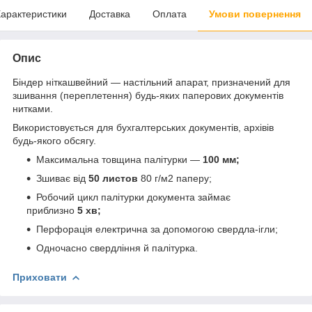
арактеристики
Доставка
Оплата
Умови повернення
Опис
Біндер ніткашвейний — настільний апарат, призначений для
зшивання (переплетення) будь-яких паперових документів
нитками.
Використовується для бухгалтерських документів, архівів
будь-якого обсягу.
Максимальна товщина палітурки —
100 мм;
Зшиває від
50 листов
80 г/м2 паперу;
Робочий цикл палітурки документа займає
приблизно
5 хв;
Перфорація електрична за допомогою свердла-ігли;
Одночасно свердління й палітурка.
Приховати