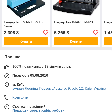
Біндер bindMARK bM15
Біндер bindMARK bM20+
Бінд
Smart
2 398
5 266
1 4
₴
₴
Купити
Купити
Про нас
100% позитивних з 19 відгуків за рік
Працює з 05.08.2010
м. Київ
вулиця Леоніда Первомайського, 9, оф. 12, Київ, Україна
Контакти
Сьогодні вихідний
Показати весь графік роботи