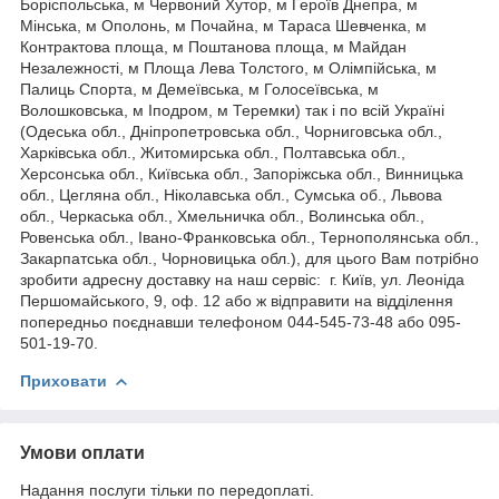
Боріспольська, м Червоний Хутор, м Героїв Днепра, м
Мінська, м Ополонь, м Почайна, м Тараса Шевченка, м
Контрактова площа, м Поштанова площа, м Майдан
Незалежності, м Площа Лева Толстого, м Олімпійська, м
Палиць Спорта, м Демеївська, м Голосеївська, м
Волошковська, м Іподром, м Теремки) так і по всій Україні
(Одеська обл., Дніпропетровська обл., Чорниговська обл.,
Харківська обл., Житомирська обл., Полтавська обл.,
Херсонська обл., Київська обл., Запоріжська обл., Винницька
обл., Цегляна обл., Ніколавська обл., Сумська об., Львова
обл., Черкаська обл., Хмельничка обл., Волинська обл.,
Ровенська обл., Івано-Франковська обл., Тернополянська обл.,
Закарпатська обл., Чорновицька обл.), для цього Вам потрібно
зробити адресну доставку на наш сервіс: г. Київ, ул. Леоніда
Першомайського, 9, оф. 12 або ж відправити на відділення
попередньо поєднавши телефоном 044-545-73-48 або 095-
501-19-70.
Приховати
Умови оплати
Надання послуги тільки по передоплаті.