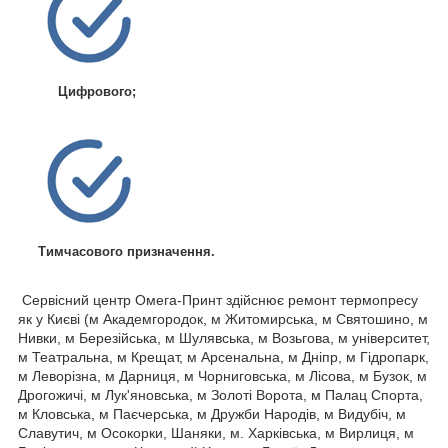
Цифрового;
Тимчасового призначення.
Сервісний центр Омега-Принт здійснює ремонт термопресу
як у Києві (м Академгородок, м Житомирська, м Святошино, м
Нивки, м Березійська, м Шулявська, м Возьгова, м університет,
м Театральна, м Крещат, м Арсенальна, м Дніпр, м Гідропарк,
м Леворізна, м Дарниця, м Чорниговська, м Лісова, м Бузок, м
Дрогожичі, м Лук'яновська, м Золоті Ворота, м Палац Спорта,
м Кловська, м Паєчерська, м Дружби Народів, м Видубіч, м
Славутич, м Осокорки, Шаняки, м. Харківська, м Вирлиця, м