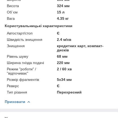
Висота
324 мм
Об`єм
15 л
Вага
4.35 кг
Користувальницькі характеристики
Автостарт/стоп
Є
Швидкість знищення
2.4 м/хв
Знищення
кредитних карт, компакт-
дисків
Рівень шуму
68 мм
Ширина гнізда подачі
220 мм
Режим "роботи" /
2 / 60 хв
"відпочиває"
Розмір фрагментів
5x34 мм
Реверс
Є
Тип різання
Перехресний
Приховати