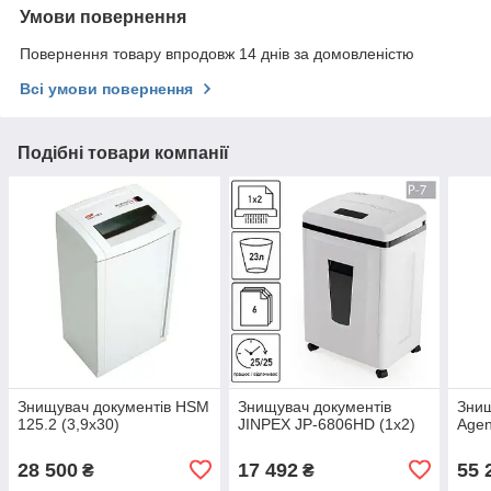
Умови повернення
Повернення товару впродовж 14 днів за домовленістю
Всі умови повернення
Подібні товари компанії
Знищувач документів HSM
Знищувач документів
Знищ
125.2 (3,9x30)
JINPEX JP-6806HD (1x2)
Agen
28 500
17 492
55 
₴
₴