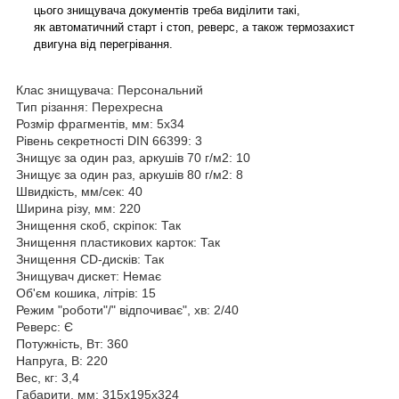
цього знищувача документів треба виділити такі,
як автоматичний старт і стоп, реверс, а також термозахист
двигуна від перегрівання.
Клас знищувача: Персональний
Тип різання: Перехресна
Розмір фрагментів, мм: 5x34
Рівень секретності DIN 66399: 3
Знищує за один раз, аркушів 70 г/м2: 10
Знищує за один раз, аркушів 80 г/м2: 8
Швидкість, мм/сек: 40
Ширина різу, мм: 220
Знищення скоб, скріпок: Так
Знищення пластикових карток: Так
Знищення CD-дисків: Так
Знищувач дискет: Немає
Об'єм кошика, літрів: 15
Режим "роботи"/" відпочиває", хв: 2/40
Реверс: Є
Потужність, Вт: 360
Напруга, В: 220
Вес, кг: 3,4
Габарити, мм: 315x195x324