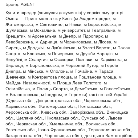
Бренд: AGENT
Купити шредер (знижувач документів) у сервісному центрі
Омега — Принт можна як у Києві (м Академгородок, м
Житомирська, м Святошино, м Нивки, м Берестейська, м
Шулявська, м Вокзальна, м університет, м Театральна, м
Крещатик, м Арсенальна, м Днепр, м Гідропарк, м
Левобережна, м Дарниця, м Чорниговська, м Лісова, м
Сирець, м Дроджічі, м Лук'янівська, м Золоті Вороти, м Палац
Спорта, м Кловська, м Печерська, м Дружби Народів, м
Видубічі, м Славутич, м Осокорки, Познаки, м. Харківська, м
Вирлиця, м Боріспольська, м Червоний Хутор, м Героїв
Днепра, м Мінська, м Ополонь, м Почайна, м Тараса
Шевченка, м Контрактова площа, м Поштанова площа, м
Майдан Незалежності, м Площа Лева Толстого, м
Олімпійська, м Палиць Спорта, м Демеївська, м Голосеївська,
м Волошковська, м Іподром, м Теремки) так і по всій Україні
(Одеська обл., Дніпропетровська обл., Чорниговська обл.,
Харківська обл., Житомирська обл., Полтавська обл.,
Херсонська обл., Київська обл., Запоріжська обл., Винницька
обл., Цегляна обл., Ніколавська обл., Сумська об., Львова
обл., Черкаская обл., Хмельничка обл., Волинська обл.,
Ровенська обл., Івано-Франковська обл., Тернополянська обл.,
Закарпатська обл., Чорновицька обл.), для цього Вам потрібно