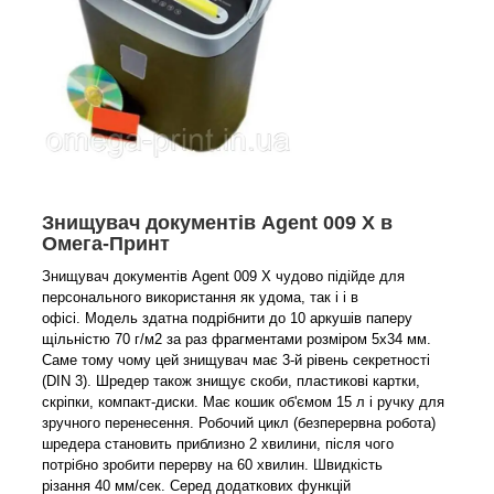
Знищувач документів Agent 009 X в
Омега-Принт
Знищувач документів Agent 009 X чудово підійде для
персонального використання як удома, так і і в
офісі. Модель здатна подрібнити до 10 аркушів паперу
щільністю 70 г/м2 за раз фрагментами розміром 5х34 мм.
Саме тому чому цей знищувач має 3-й рівень секретності
(DIN 3). Шредер також знищує скоби, пластикові картки,
скріпки, компакт-диски. Має кошик об'ємом 15 л і ручку для
зручного перенесення.
Робочий цикл (безперервна робота)
шредера становить приблизно 2 хвилини, після чого
потрібно зробити перерву на 60 хвилин. Швидкість
різання 40 мм/сек. Серед додаткових функцій