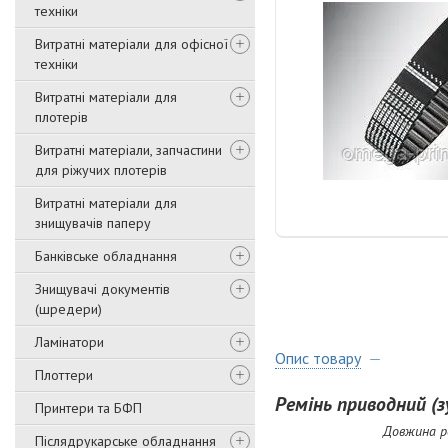
техніки
Витратні матеріали для офісної
техніки
Витратні матеріали для
плотерів
Витратні матеріали, запчастини
для ріжучих плотерів
Витратні матеріали для
знищувачів паперу
Банківське обладнання
Знищувачі документів
(шредери)
Ламінатори
Опис товару
Плоттери
Ремінь приводний (
Принтери та БФП
Довжина ре
Післядрукарське обладнання