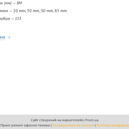
м) — 8М
ня —
20 mm, 30 mm, 50 mm, 85 mm
в — 153
ння
Сайт створений на маркетплейсі
Prom.ua
Омега-Принт ремонт офисної техніки |
Поскаржитися на контент
|
Політика конфіденц