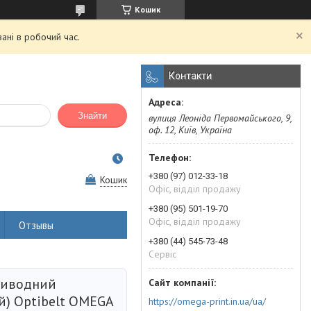
Кошик
ані в робочий час.
Контакти
Знайти
вулиця Леоніда Первомайського, 9,
оф. 12, Київ, Україна
+380 (97) 012-33-18
Кошик
Офіс, відділ продажу
+380 (95) 501-19-70
Офіс, відділ продажу
Отзывы
+380 (44) 545-73-48
Сервіс
риводний
й) Optibelt OMEGA
https://omega-print.in.ua/ua/