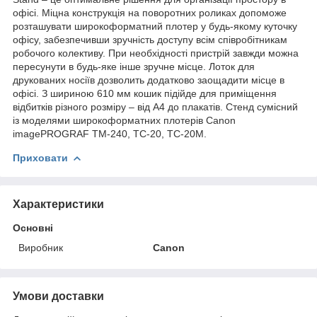
офісі.
Міцна конструкція на поворотних роликах допоможе
розташувати широкоформатний плотер у будь-якому куточку
офісу, забезпечивши зручність доступу всім співробітникам
робочого колективу.
При необхідності пристрій завжди можна
пересунути в будь-яке інше зручне місце.
Лоток для
друкованих носіїв дозволить додатково заощадити місце в
офісі.
З шириною 610 мм кошик
підійде для приміщення
відбитків різного розміру – від А4 до плакатів.
Стенд сумісний
із моделями широкоформатних плотерів Canon
imagePROGRAF TM-240, TC-20, TC-20M.
Приховати
Характеристики
Основні
Виробник
Canon
Умови доставки