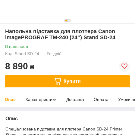
Напольна підставка для плоттера Canon
imagePROGRAF TM-240 (24") Stand SD-24
В наявності
Код: Stand SD-24
Роздріб
8 890
₴
Купити
Опис
Характеристики
Доставка
Оплата
Умови п
Опис
Спеціалізована підставка для плотера Canon SD-24 Printer
Stand – це оптимальне рішення для організації простору в