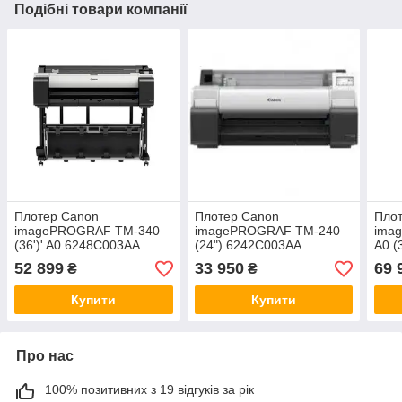
Подібні товари компанії
Плотер Canon
Плотер Canon
Пло
imagePROGRAF TM-340
imagePROGRAF TM-240
ima
(36')' A0 6248C003AA
(24") 6242C003AA
А0 (
52 899
33 950
69 
₴
₴
Купити
Купити
Про нас
100% позитивних з 19 відгуків за рік