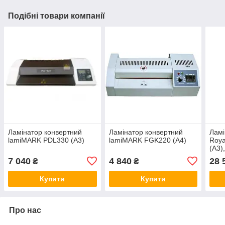
Подібні товари компанії
Ламінатор конвертний
Ламінатор конвертний
Ламі
lamiMARK PDL330 (А3)
lamiMARK FGK220 (А4)
Roya
(А3)
7 040
4 840
28 
₴
₴
Купити
Купити
Про нас