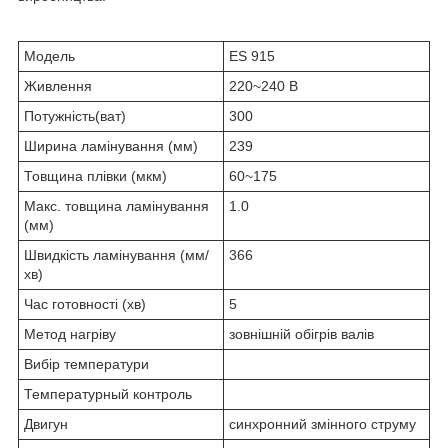
Модель
ES 915
Живлення
220~240 В
Потужність(ват)
300
Ширина ламінування (мм)
239
Товщина плівки (мкм)
60~175
Макс. товщина ламінування
1.0
(мм)
Швидкість ламінування (мм/
366
хв)
Час готовності (хв)
5
Метод нагріву
зовнішній обігрів валів
Вибір температури
Температурный контроль
Двигун
синхронний змінного струму