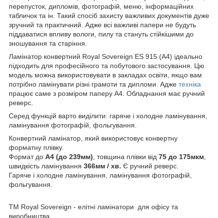
перепусток, дипломів, фотографій, меню, інформаційних
табличок та ін. Такий спосіб захисту важливих документів дуже
зручний та практичний. Адже всі важливі папери не будуть
піддаватися впливу вологи, пилу та стануть стійкішими до
зношування та старіння.
Ламінатор конвертний Royal Sovereign ES 915 (А4) ідеально
підходить для професійного та побутового застосування. Цю
модель можна використовувати в закладах освіти, якщо вам
потрібно ламінувати різні грамоти та дипломи. Адже
техніка
працює саме з розміром паперу А4. Обладнання має ручний
реверс.
Серед функцій варто виділити: гаряче і холодне ламінування,
ламінування фотографій, фольгування.
Конвертний ламінатор, який використовує конвертну
форматну плівку.
Формат до
А4 (до 239мм)
, товщина плівки від
75 до 175мкм
,
швидкість ламінування
366мм / хв.
Є ручний реверс.
Гаряче і холодне ламінування, ламінування фотографій,
фольгування.
ТМ Royal Sovereign - елітні ламінатори для офісу та
виробництва.