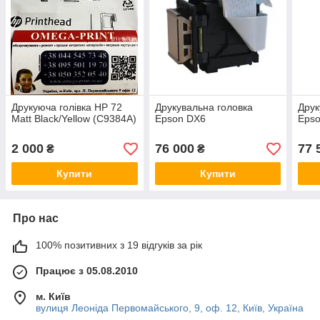
Друкуюча голівка HP 72
Друкувальна головка
Друк
Matt Black/Yellow (C9384A)
Epson DX6
Eps
2 000
76 000
77 
₴
₴
Купити
Купити
Про нас
100% позитивних з 19 відгуків за рік
Працює з 05.08.2010
м. Київ
вулиця Леоніда Первомайського, 9, оф. 12, Київ, Україна