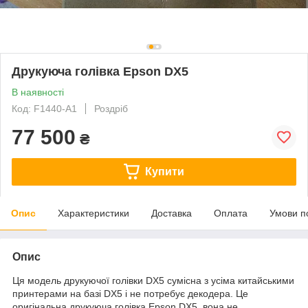
Друкуюча голівка Epson DX5
В наявності
Код: F1440-A1
Роздріб
77 500
₴
Купити
Опис
Характеристики
Доставка
Оплата
Умови п
Опис
Ця модель друкуючої голівки DX5 сумісна з усіма китайськими
принтерами на базі DX5 і не потребує декодера. Це
оригінальна друкуюча голівка Epson DX5, вона не