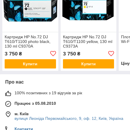
Картридж HP No.72 DJ
Картридж HP No.72 DJ
Плот
T610/T1100 photo black,
T610/T1100 yellow, 130 ml
Wi-F
130 ml C9370A
C9373A
3 750
3 750
₴
₴
Цін
Купити
Купити
Про нас
100% позитивних з 19 відгуків за рік
Працює з 05.08.2010
м. Київ
вулиця Леоніда Первомайського, 9, оф. 12, Київ, Україна
Контакти