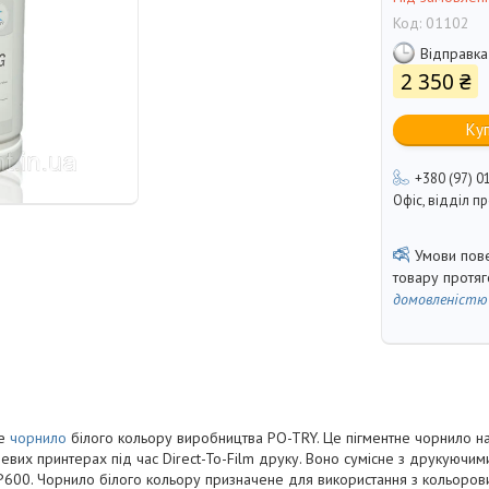
Код:
01102
Відправка
2 350 ₴
Ку
+380 (97) 0
Офіс, відділ 
товару протя
домовленістю
не
чорнило
білого кольору виробництва PO-TRY. Це пігментне чорнило на
евих принтерах під час Direct-To-Film друку. Воно сумісне з друкуючим
P600. Чорнило білого кольору призначене для використання з кольоров