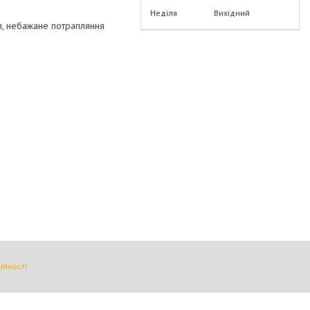
Неділя
Вихідний
я, небажане потрапляння
ійності