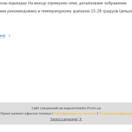
 роль підкладки. На виході отримуємо чітке, деталізоване зображення.
тання рекомендовано в температурному діапазоні 15-28 градусів Цельсі
ння
Сайт створений на маркетплейсі
Prom.ua
Омега-Принт ремонт офисної техніки |
Поскаржитися на контент
|
Політика конфіденц
Select Language
▼