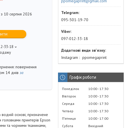
ppomegaprint@gmail.com
 з 10 серпня 2026
095-501-19-70
пити
097-012-33-18
12-33-18
продажу
Instagram
ppomegaprint
повернення
гом 14 днів
за
Графік роботи
Понеділок
10:00
17:30
Вівторок
10:00
17:30
Середа
10:00
17:30
Четвер
10:00
17:30
 водній основі, призначене
Пʼятниця
10:00
17:00
и головками принтерів Epson
ими та чорними тканинами,
Субота
Вихідний