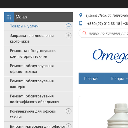
вулиця Леоніда Первомайс
+380 (97) 012-33-18
+3
Товары и услуги
Заправка та відновлення
картриджів
Ремонт та обслуговування
комп'ютерної техніки
Ремонт і обслуговування
офісної техніки
Главная
Товары
Ремонт і обслуговування
плотерів
Ремонт і обслуговування
поліграфічного обладнання
Комплектуючі для офісної
техніки
Витратні матеріали для офісної