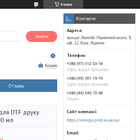
Кошик
Контакти
Знайти
вулиця Леоніда Первомайського, 9,
оф. 12, Київ, Україна
+380 (97) 012-33-18
Кошик
Офіс, відділ продажу
+380 (95) 501-19-70
Офіс, відділ продажу
Отзывы
+380 (44) 545-73-48
Сервіс
для DTF друку
00 мл
https://omega-print.in.ua/ua/
ня