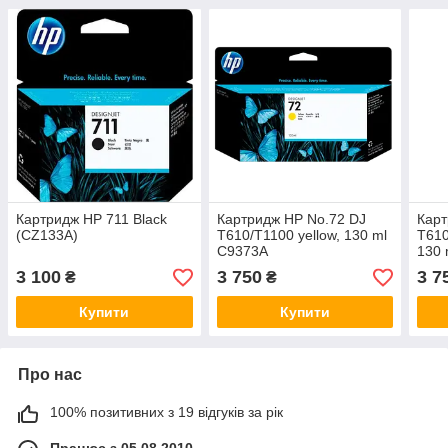
Картридж HP 711 Black
Картридж HP No.72 DJ
Карт
(CZ133A)
T610/T1100 yellow, 130 ml
T610
C9373A
130 
3 100
3 750
3 7
₴
₴
Купити
Купити
Про нас
100% позитивних з 19 відгуків за рік