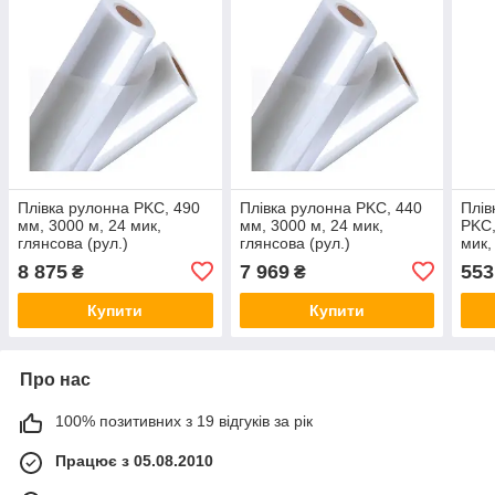
Плівка рулонна PKC, 490
Плівка рулонна PKC, 440
Плів
мм, 3000 м, 24 мик,
мм, 3000 м, 24 мик,
PKC,
глянсова (рул.)
глянсова (рул.)
мик,
8 875
7 969
553
₴
₴
Купити
Купити
Про нас
100% позитивних з 19 відгуків за рік
Працює з 05.08.2010