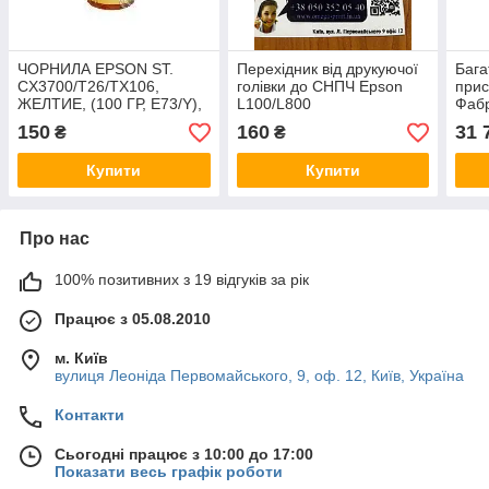
ЧОРНИЛА EPSON ST.
Перехідник від друкуючої
Бага
CX3700/T26/TX106,
голівки до СНПЧ Epson
прис
ЖЕЛТИЕ, (100 ГР, E73/Y),
L100/L800
Фабр
WWM
(C11
150
160
31 
₴
₴
Купити
Купити
Про нас
100% позитивних з 19 відгуків за рік
Працює з 05.08.2010
м. Київ
вулиця Леоніда Первомайського, 9, оф. 12, Київ, Україна
Контакти
Сьогодні працює з 10:00 до 17:00
Показати весь графік роботи