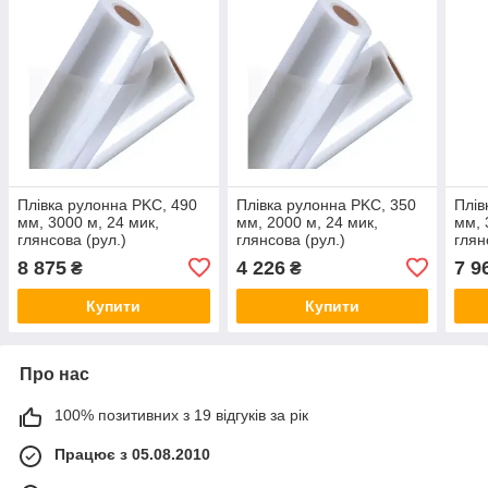
Плівка рулонна PKC, 490
Плівка рулонна PKC, 350
Плів
мм, 3000 м, 24 мик,
мм, 2000 м, 24 мик,
мм, 
глянсова (рул.)
глянсова (рул.)
глян
8 875
4 226
7 9
₴
₴
Купити
Купити
Про нас
100% позитивних з 19 відгуків за рік
Працює з 05.08.2010