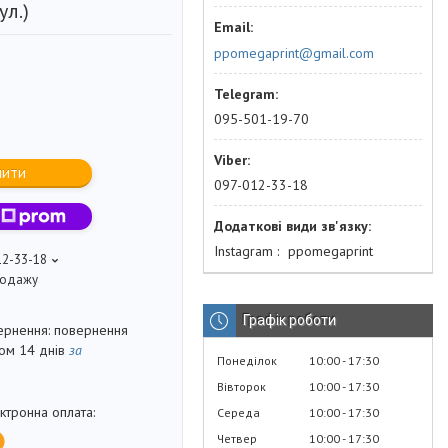
ул.)
ppomegaprint@gmail.com
095-501-19-70
пити
097-012-33-18
Instagram
ppomegaprint
12-33-18
продажу
Графік роботи
повернення
гом 14 днів
за
Понеділок
10:00
17:30
Вівторок
10:00
17:30
Середа
10:00
17:30
Четвер
10:00
17:30