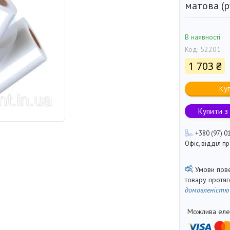
матова (р
В наявності
Код:
52201
1 703 ₴
Ку
Купити з
+380 (97) 0
Офіс, відділ 
товару протя
домовленістю