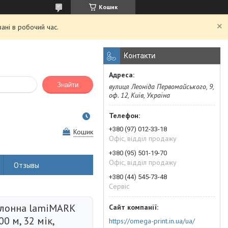
Кошик
ані в робочий час.
Контакти
Знайти
вулиця Леоніда Первомайського, 9,
оф. 12, Київ, Україна
+380 (97) 012-33-18
Кошик
Офіс, відділ продажу
+380 (95) 501-19-70
Офіс, відділ продажу
Отзывы
+380 (44) 545-73-48
Сервіс
улонна lamiMARK
00 м, 32 мік,
https://omega-print.in.ua/ua/