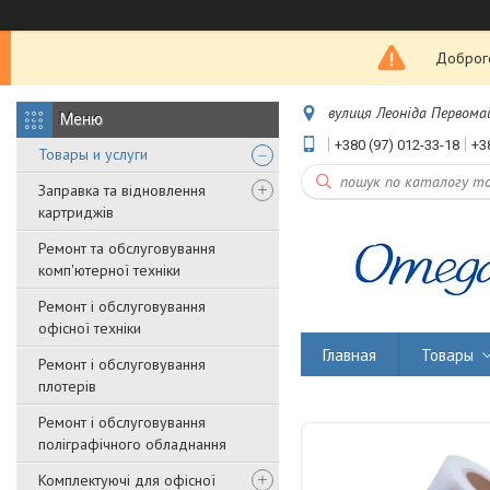
Доброго
вулиця Леоніда Первомайс
+380 (97) 012-33-18
+3
Товары и услуги
Заправка та відновлення
картриджів
Ремонт та обслуговування
комп'ютерної техніки
Ремонт і обслуговування
офісної техніки
Главная
Товары
Ремонт і обслуговування
плотерів
Ремонт і обслуговування
поліграфічного обладнання
Комплектуючі для офісної