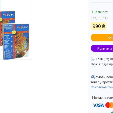
В наявності
Код:
50812
990 ₴
Ку
Купити з
+380 (97) 0
Офіс, відділ 
товару протя
домовленістю