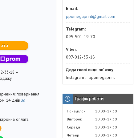
ppomegaprint@gmail.com
095-501-19-70
пити
097-012-33-18
12-33-18
Instagram
ppomegaprint
продажу
повернення
Графік роботи
гом 14 днів
за
Понеділок
10:00
17:30
Вівторок
10:00
17:30
Середа
10:00
17:30
Четвер
10:00
17:30