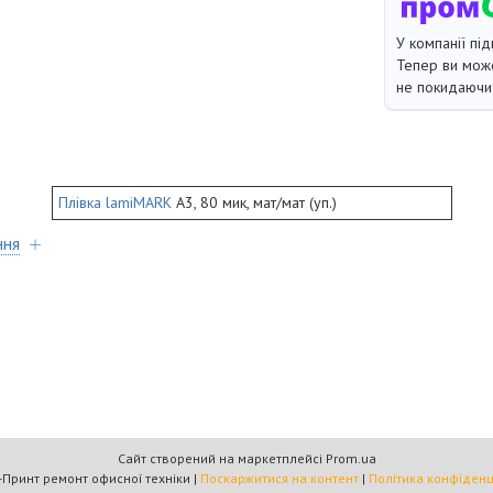
У компанії під
Тепер ви може
не покидаючи 
Плівка lamiMARK
А3, 80 мик, мат/мат (уп.)
ння
Сайт створений на маркетплейсі
Prom.ua
Омега-Принт ремонт офисної техніки |
Поскаржитися на контент
|
Політика конфіденц