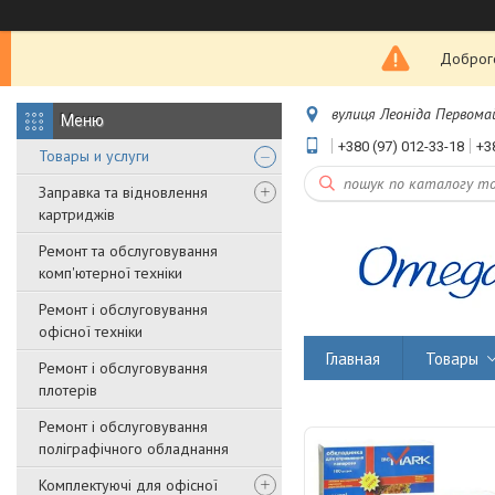
Доброго
вулиця Леоніда Первомайс
+380 (97) 012-33-18
+3
Товары и услуги
Заправка та відновлення
картриджів
Ремонт та обслуговування
комп'ютерної техніки
Ремонт і обслуговування
офісної техніки
Главная
Товары
Ремонт і обслуговування
плотерів
Ремонт і обслуговування
поліграфічного обладнання
Комплектуючі для офісної