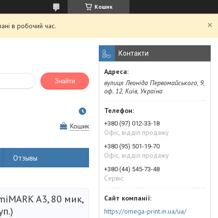
Кошик
ані в робочий час.
Контакти
Знайти
вулиця Леоніда Первомайського, 9,
оф. 12, Київ, Україна
+380 (97) 012-33-18
Кошик
Офіс, відділ продажу
+380 (95) 501-19-70
Офіс, відділ продажу
Отзывы
+380 (44) 545-73-48
Сервіс
miMARK А3, 80 мик,
уп.)
https://omega-print.in.ua/ua/