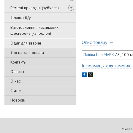
Ремені приводні (зубчасті)
Техніка б/у
Виготовлення пластикових
шестерень (капролон)
Опис товару
Одяг для тварин
Доставка и оплата
Плівка lamiMARK
А3, 100 ми
Контакты
Інформація для замовле
Отзывы
О нас
Статьи
Новости