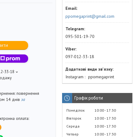
ppomegaprint@gmail.com
095-501-19-70
пити
097-012-33-18
12-33-18
Instagram
ppomegaprint
продажу
повернення
Графік роботи
гом 14 днів
за
Понеділок
10:00
17:30
Вівторок
10:00
17:30
Середа
10:00
17:30
Четвер
10:00
17:30