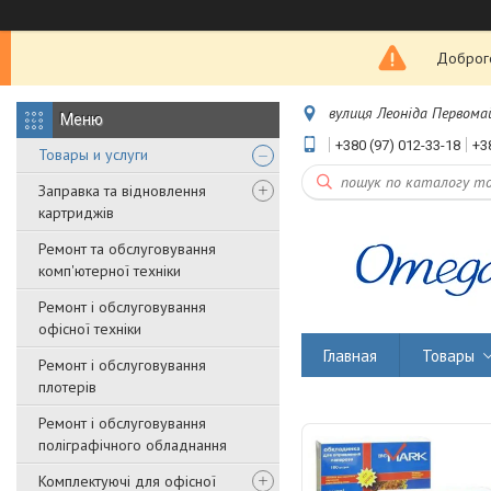
Доброго
вулиця Леоніда Первомайс
+380 (97) 012-33-18
+3
Товары и услуги
Заправка та відновлення
картриджів
Ремонт та обслуговування
комп'ютерної техніки
Ремонт і обслуговування
офісної техніки
Главная
Товары
Ремонт і обслуговування
плотерів
Ремонт і обслуговування
поліграфічного обладнання
Комплектуючі для офісної