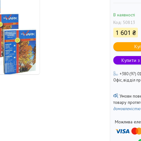
В наявності
Код:
50813
1 601 ₴
Ку
Купити з
+380 (97) 0
Офіс, відділ 
товару протя
домовленістю