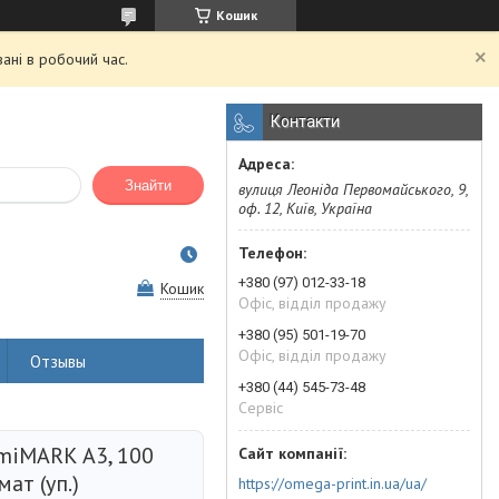
Кошик
ані в робочий час.
Контакти
Знайти
вулиця Леоніда Первомайського, 9,
оф. 12, Київ, Україна
+380 (97) 012-33-18
Кошик
Офіс, відділ продажу
+380 (95) 501-19-70
Офіс, відділ продажу
Отзывы
+380 (44) 545-73-48
Сервіс
amiMARK А3, 100
мат (уп.)
https://omega-print.in.ua/ua/