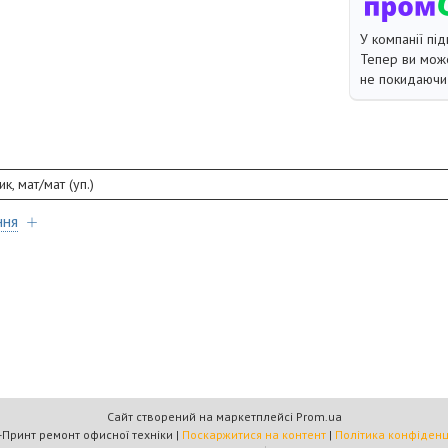
У компанії під
Тепер ви може
не покидаючи 
к, мат/мат (уп.)
ння
Сайт створений на маркетплейсі
Prom.ua
Омега-Принт ремонт офисної техніки |
Поскаржитися на контент
|
Політика конфіденц