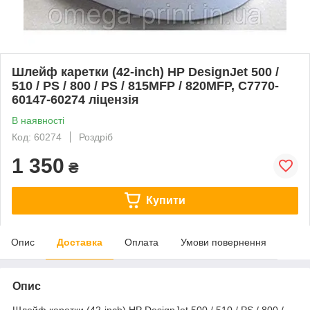
Шлейф каретки (42-inch) HP DesignJet 500 /
510 / PS / 800 / PS / 815MFP / 820MFP, C7770-
60147-60274 ліцензія
В наявності
Код: 60274
Роздріб
1 350
₴
Купити
Опис
Доставка
Оплата
Умови повернення
Опис
Шлейф каретки (42-inch) HP DesignJet 500 / 510 / PS / 800 /