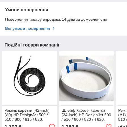
Умови повернення
Повернення товару впродовж 14 днів за домовленістю
Всі умови повернення
Подібні товари компанії
Ремінь каретки (42-inch)
Шлейф кабеля каретки
Ремі
(A0) HP DesignJet 500 /
(24-inch) HP DesignJet 500
(A1)
510 / 800 / 815 / 820,
/ 510 / 800 / 820 / T620,
510 
C7770-60014 ліцензія
C7769-60305 | C7769-
601
1 100
1 280
₴
₴
від