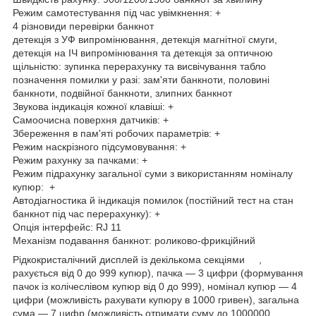
Режим самотестування під час увімкнення: +
4 різновиди перевірки банкнот
детекція з УФ випромінювання, детекція магнітної смуги,
детекція на ІЧ випромінювання та детекція за оптичною
щільністю: зупинка перерахунку та висвічування табло
позначення помилки у разі: зам'яти банкноти, половині
банкноти, подвійної банкноти, злипних банкнот
Звукова індикація кожної клавіші: +
Самоочисна поверхня датчиків: +
Збереження в пам'яті робочих параметрів: +
Режим наскрізного підсумовування: +
Режим рахунку за пачками: +
Режим підрахунку загальної суми з використанням номіналу
купюр: +
Автодіагностика й індикація помилок (постійний тест на стан
банкнот під час перерахунку): +
Опція інтерфейс: RJ 11
Механізм подавання банкнот: роликово-фрикційний
Рідкокристалічний дисплей із декількома секціями ,
рахується від 0 до 999 купюр), пачка — 3 цифри (формування
пачок із колічеслівом купюр від 0 до 999), номінал купюр — 4
цифри (можливість рахувати купюру в 1000 гривен), загальна
сума — 7 цифр (можливість отримати суму до 1000000