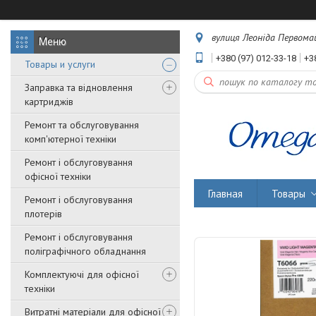
вулиця Леоніда Первомайс
+380 (97) 012-33-18
+3
Товары и услуги
Заправка та відновлення
картриджів
Ремонт та обслуговування
комп'ютерної техніки
Ремонт і обслуговування
офісної техніки
Главная
Товары
Ремонт і обслуговування
плотерів
Ремонт і обслуговування
поліграфічного обладнання
Комплектуючі для офісної
техніки
Витратні матеріали для офісної