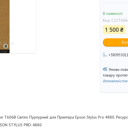
В наявності
Код:
C13T606
1 500 ₴
Ку
+38095501
товару протя
домовленістю
n T606B Світло Пурпурний для Принтера Epson Stylus Pro 4880. Ресурс:
EPSON STYLUS PRO: 4880