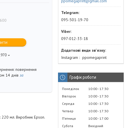
ppomegaprint@gmail.com
095-501-19-70
600
097-012-33-18
пити
1970
Instagram
ppomegaprint
повернення
гом 14 днів
за
Графік роботи
Понеділок
10:00
17:30
Вівторок
10:00
17:30
Середа
10:00
17:30
Четвер
10:00
17:30
 220 мл. Виробник Epson.
Пʼятниця
10:00
17:00
Субота
Вихідний