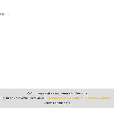
ння
Сайт створений на маркетплейсі
Prom.ua
Омега-Принт ремонт офисної техніки |
Поскаржитися на контент
|
Політика конфіденц
Select Language
▼