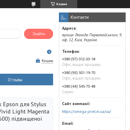
Кошик
Контакти
Знайти
вулиця Леоніда Первомайського, 9,
оф. 12, Київ, Україна
+380 (97) 012-33-18
Кошик
Офіс, відділ продажу
+380 (95) 501-19-70
Офіс, відділ продажу
Отзывы
+380 (44) 545-73-48
Сервіс
 Epson для Stylus
Vivid Light Magenta
https://omega-print.in.ua/ua/
600) підвищеної