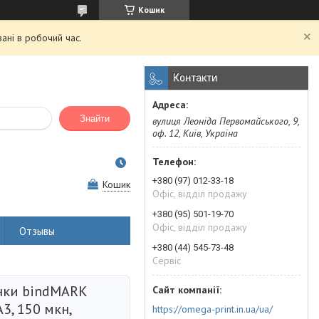
Кошик
ані в робочий час.
Контакти
Знайти
вулиця Леоніда Первомайського, 9,
оф. 12, Київ, Україна
+380 (97) 012-33-18
Кошик
Офіс, відділ продажу
+380 (95) 501-19-70
Офіс, відділ продажу
Отзывы
+380 (44) 545-73-48
Сервіс
нки bindMARK
3, 150 мкн,
https://omega-print.in.ua/ua/