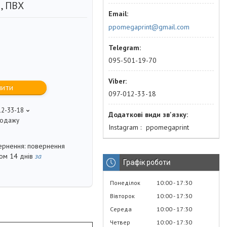
, ПВХ
ppomegaprint@gmail.com
095-501-19-70
пити
097-012-33-18
12-33-18
продажу
Instagram
ppomegaprint
повернення
гом 14 днів
за
Графік роботи
Понеділок
10:00
17:30
Вівторок
10:00
17:30
Середа
10:00
17:30
Четвер
10:00
17:30