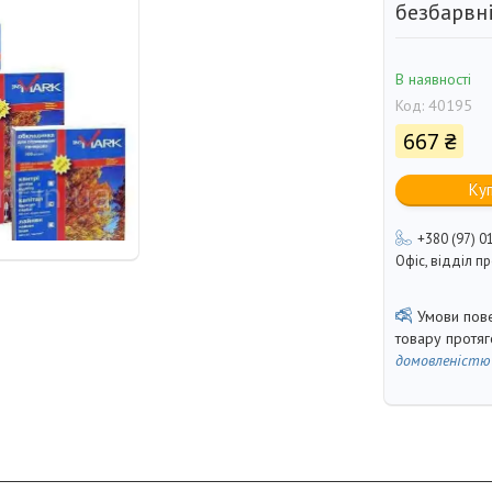
безбарвні
В наявності
Код:
40195
667 ₴
Ку
+380 (97) 0
Офіс, відділ 
товару протя
домовленістю