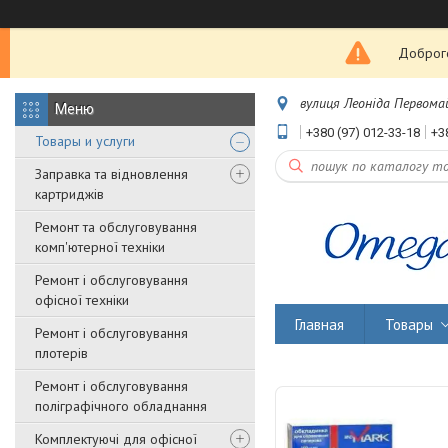
Доброго
вулиця Леоніда Первомайс
+380 (97) 012-33-18
+3
Товары и услуги
Заправка та відновлення
картриджів
Ремонт та обслуговування
комп'ютерної техніки
Ремонт і обслуговування
офісної техніки
Главная
Товары
Ремонт і обслуговування
плотерів
Ремонт і обслуговування
поліграфічного обладнання
Комплектуючі для офісної