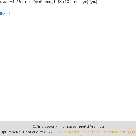
л А3, 150 мкн, безбарвні, ПВХ (100 шт. в уп) (уп.)
ння
Сайт створений на маркетплейсі
Prom.ua
Омега-Принт ремонт офисної техніки |
Поскаржитися на контент
|
Політика конфіденц