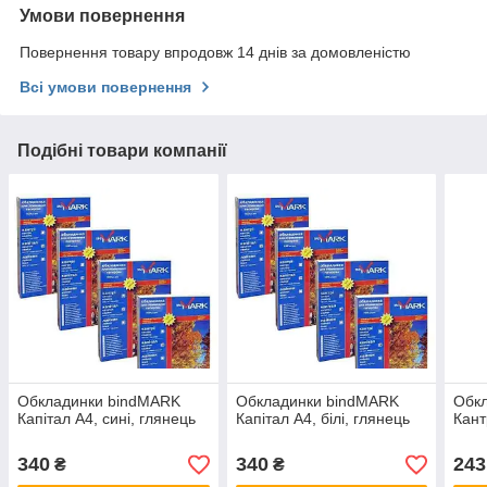
Умови повернення
Повернення товару впродовж 14 днів за домовленістю
Всі умови повернення
Подібні товари компанії
Обкладинки bindMARK
Обкладинки bindMARK
Обк
Капітал А4, сині, глянець
Капітал А4, білі, глянець
Кант
340
340
243
₴
₴