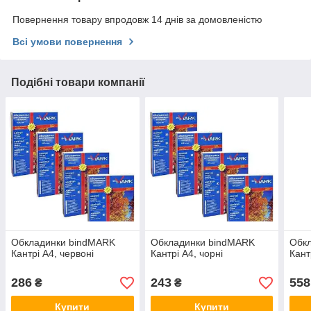
Повернення товару впродовж 14 днів за домовленістю
Всі умови повернення
Подібні товари компанії
Обкладинки bindMARK
Обкладинки bindMARK
Обк
Кантрі А4, червоні
Кантрі А4, чорні
Кант
286
243
558
₴
₴
Купити
Купити