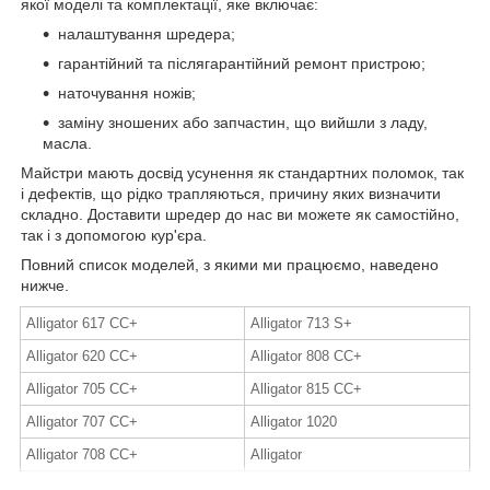
якої моделі та комплектації, яке включає:
налаштування шредера;
гарантійний та післягарантійний ремонт пристрою;
наточування ножів;
заміну зношених або запчастин, що вийшли з ладу,
масла.
Майстри мають досвід усунення як стандартних поломок, так
і дефектів, що рідко трапляються, причину яких визначити
складно. Доставити шредер до нас ви можете як самостійно,
так і з допомогою кур'єра.
Повний список моделей, з якими ми працюємо, наведено
нижче.
Alligator
617 CC+
Alligator
713 S+
Alligator
620 CC+
Alligator
808 CC+
Alligator
705 CC+
Alligator
815 CC+
Alligator
707 CC+
Alligator
1020
Alligator
708 CC+
Alligator