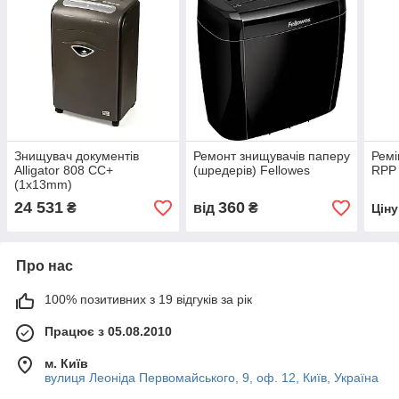
Знищувач документів
Ремонт знищувачів паперу
Ремі
Alligator 808 CC+
(шредерів) Fellowes
RPP 
(1x13mm)
24 531
360
₴
від
₴
Цін
Про нас
100% позитивних з 19 відгуків за рік
Працює з 05.08.2010
м. Київ
вулиця Леоніда Первомайського, 9, оф. 12, Київ, Україна