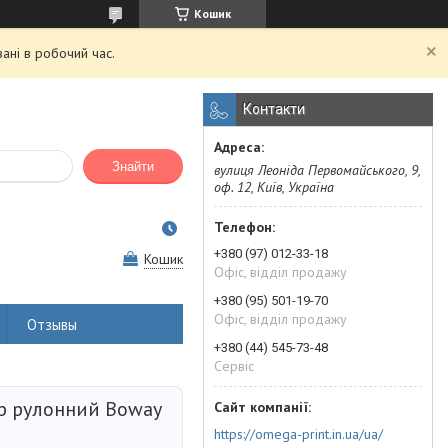
Кошик
ані в робочий час.
Контакти
Знайти
вулиця Леоніда Первомайського, 9,
оф. 12, Київ, Україна
+380 (97) 012-33-18
Кошик
Офіс, відділ продажу
+380 (95) 501-19-70
Офіс, відділ продажу
Отзывы
+380 (44) 545-73-48
Сервіс
р рулонний Boway
https://omega-print.in.ua/ua/