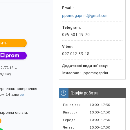
ppomegaprint@gmail.com
095-501-19-70
пити
097-012-33-18
12-33-18
Instagram
ppomegaprint
продажу
повернення
Графік роботи
гом 14 днів
за
Понеділок
10:00
17:30
Вівторок
10:00
17:30
Середа
10:00
17:30
Четвер
10:00
17:30