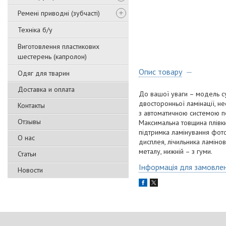
Ремені приводні (зубчасті)
Техніка б/у
Виготовлення пластикових
шестерень (капролон)
Опис товару
Одяг для тварин
Доставка и оплата
До вашої уваги – модель с
двосторонньої ламінації, н
Контакты
з автоматичною системою по
Отзывы
Максимальна товщина плівки
підтримка ламінування фото
О нас
дисплея, лічильника ламіно
металу, нижній – з гуми.
Статьи
Інформація для замовле
Новости