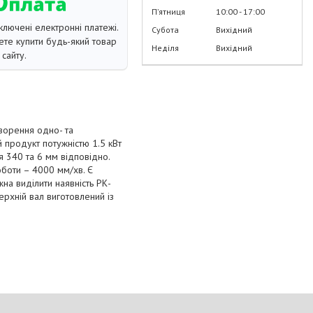
Пʼятниця
10:00
17:00
ключені електронні платежі.
Субота
Вихідний
те купити будь-який товар
Неділя
Вихідний
сайту.
творення одно- та
 продукт потужністю 1.5 кВт
я 340 та 6 мм відповідно.
оботи – 4000 мм/хв. Є
на виділити наявність РК-
ерхній вал виготовлений із