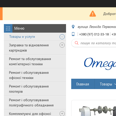
Доброго
вулиця Леоніда Первомайс
+380 (97) 012-33-18
+3
Товары и услуги
Заправка та відновлення
картриджів
Ремонт та обслуговування
комп'ютерної техніки
Ремонт і обслуговування
офісної техніки
Главная
Товары
Ремонт і обслуговування
плотерів
Ремонт і обслуговування
поліграфічного обладнання
Комплектуючі для офісної