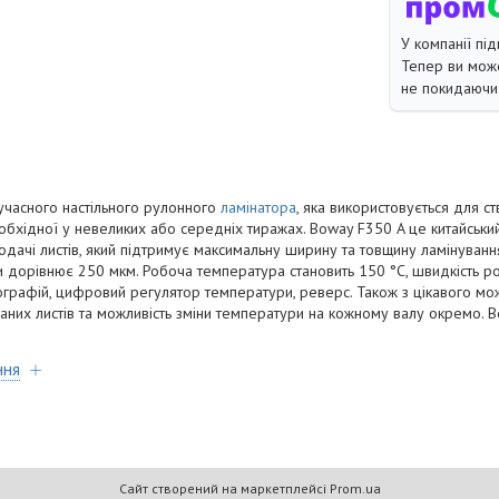
У компанії під
Тепер ви може
не покидаючи 
учасного настільного рулонного
ламінатора
, яка використовується для с
еобхідної у невеликих або середніх тиражах. Boway F350 A це китайський
дачі листів, який підтримує максимальну ширину та товщину ламінуванн
 дорівнює 250 мкм. Робоча температура становить 150 °C, швидкість р
графій, цифровий регулятор температури, реверс. Також з цікавого мож
ваних листів та можливість зміни температури на кожному валу окремо. В
ння
Сайт створений на маркетплейсі
Prom.ua