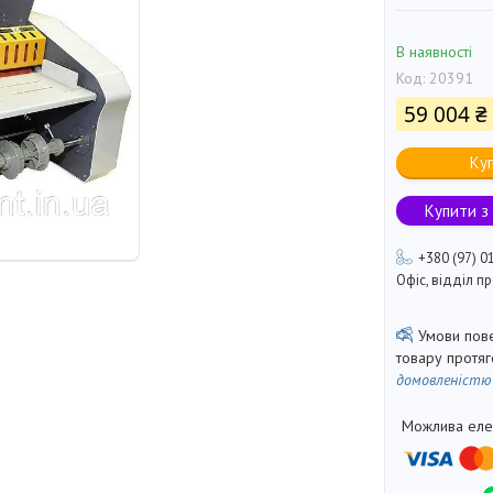
В наявності
Код:
20391
59 004 ₴
Ку
Купити з
+380 (97) 0
Офіс, відділ 
товару протя
домовленістю