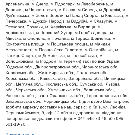
Арсенальна, м Днепр, м Гідропарк, м Левобережна, м
Дарниця, м Чорниговська, м Лісова, м Сирець, м Дроджічі, м
Лук'янівська, м Золоті Вороти, м Палац Спорта, м Кловська, м
Печерська, м Дружби Народів, м Видубічі, м Славутич, м
Осокорки, Познаки, м. Харківська, м Вирлиця, м
Боріспольська, м Червоний Хутор, м Героїв Днепра, м
Мінська, м Ополонь, м Почайна, м Тараса Шевченка, м
Контрактова площа, м Поштанова площа, м Майдан
Незалежності, м Площа Лева Толстого, м Олімпійська, м
Палиць Спорта, м Демеївська, м Голосеївська, м
Волошковська, м Іподром, м Теремки) так і по всій Україні
(Одеська обл., Дніпропетровська обл., Чорниговська обл.,
Харківська обл., Житомирська обл., Полтавська обл.,
Херсонська обл., Київська обл., Запоріжська обл., Винницька
обл., Цегляна обл., Ніколавська обл., Сумська об., Львова
обл., Черкаська обл., Хмельничка обл., Волинська обл.,
Ровенська обл., Івано-Франковська обл., Тернополянська обл.,
Закарпатська обл., Чорновицька обл.), для цього Вам потрібно
зробити адресну доставку на наш сервіс: г. Київ, ул. Леоніда
Першомайського, 9, оф. 12 або ж відправити на відділення
попередньо поєднавши телефоном 044-545-73-48 або 095-
501-19-70.
Приховати