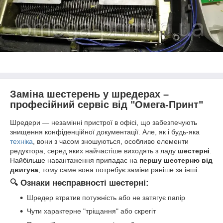
Заміна шестерень у шредерах –
професійний сервіс від "Омега-Принт"
Шредери — незамінні пристрої в офісі, що забезпечують
знищення конфіденційної документації. Але, як і будь-яка
техніка
, вони з часом зношуються, особливо елементи
редуктора, серед яких найчастіше виходять з ладу
шестерні
.
Найбільше навантаження припадає на
першу шестерню від
двигуна
, тому саме вона потребує заміни раніше за інші.
🔍 Ознаки несправності шестерні:
Шредер втратив потужність або не затягує папір
Чути характерне "тріщання" або скрегіт