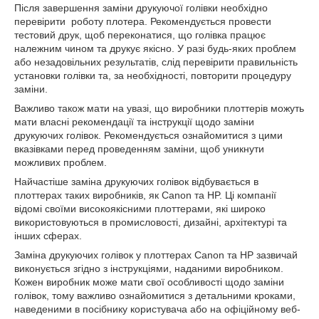
Після завершення заміни друкуючої голівки необхідно
перевірити роботу плотера. Рекомендується провести
тестовий друк, щоб переконатися, що голівка працює
належним чином та друкує якісно. У разі будь-яких проблем
або незадовільних результатів, слід перевірити правильність
установки голівки та, за необхідності, повторити процедуру
заміни.
Важливо також мати на увазі, що виробники плоттерів можуть
мати власні рекомендації та інструкції щодо заміни
друкуючих голівок. Рекомендується ознайомитися з цими
вказівками перед проведенням заміни, щоб уникнути
можливих проблем.
Найчастіше заміна друкуючих голівок відбувається в
плоттерах таких виробників, як Canon та HP. Ці компанії
відомі своїми високоякісними плоттерами, які широко
використовуються в промисловості, дизайні, архітектурі та
інших сферах.
Заміна друкуючих голівок у плоттерах Canon та HP зазвичай
виконується згідно з інструкціями, наданими виробником.
Кожен виробник може мати свої особливості щодо заміни
голівок, тому важливо ознайомитися з детальними кроками,
наведеними в посібнику користувача або на офіційному веб-