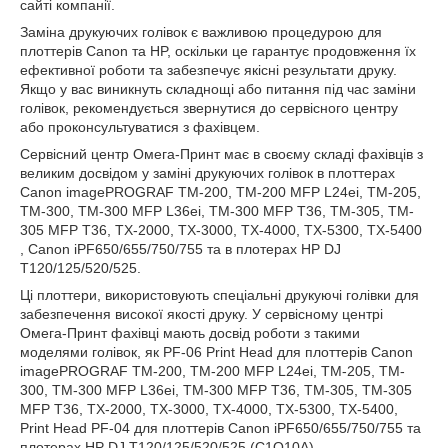
сайті компанії.
Заміна друкуючих голівок є важливою процедурою для
плоттерів Canon та HP, оскільки це гарантує продовження їх
ефективної роботи та забезпечує якісні результати друку.
Якщо у вас виникнуть складнощі або питання під час заміни
голівок, рекомендується звернутися до сервісного центру
або проконсультуватися з фахівцем.
Сервісний центр Омега-Принт має в своєму складі фахівців з
великим досвідом у заміні друкуючих голівок в плоттерах
Canon imagePROGRAF TM-200, TM-200 MFP L24ei, TM-205,
TM-300, TM-300 MFP L36ei, TM-300 MFP T36, TM-305, TM-
305 MFP T36, TX-2000, TX-3000, TX-4000, TX-5300, TX-5400
, Canon iPF650/655/750/755 та в плотерах HP DJ
T120/125/520/525.
Ці плоттери, використовують спеціальні друкуючі голівки для
забезпечення високої якості друку. У сервісному центрі
Омега-Принт фахівці мають досвід роботи з такими
моделями голівок, як PF-06 Print Head для плоттерів Canon
imagePROGRAF TM-200, TM-200 MFP L24ei, TM-205, TM-
300, TM-300 MFP L36ei, TM-300 MFP T36, TM-305, TM-305
MFP T36, TX-2000, TX-3000, TX-4000, TX-5300, TX-5400,
Print Head PF-04 для плоттерів Canon iPF650/655/750/755 та
плотерах HP DJ T120/125/520/525 (C1Q10A).