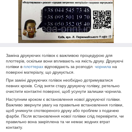
Заміна друкуючих голівок є важливою процедурою для
плоттерів, оскільки вони впливають на якість друку. Друкуючі
голівки в
плоттерах
відповідають за розподіл
чорнила
на
поверхні матеріалу, що друкується.
При заміні друкуючих голівок необхідно дотримуватися
певних кроків. Слід зняти стару друкуючу голівку, ретельно
очистити контактні поверхні, щоб усунути залишки чорнила.
Наступним кроком є встановлення нової друкуючої голівки.
Важливо звернути увагу на правильне встановлення голівки,
щоб уникнути спотвореного друку або проблем з подачею
фарби. Після встановлення нової голівки слід перевірити, чи
правильно вона закріплена та чи немає жодних втрат
контакту.